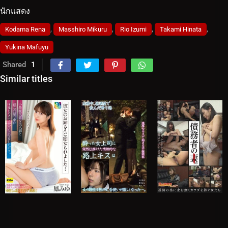
นักแสดง
,
,
,
,
Kodama Rena
Masshiro Mikuru
Rio Izumi
Takami Hinata
Yukina Mafuyu
Shared
1
Similar titles