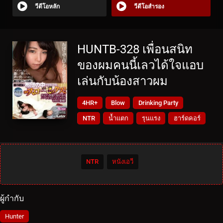
วีดีโอหลัก
วีดีโอสำรอง
HUNTB-328 เพื่อนสนิท
ของผมคนนี้เลวได้ใจแอบ
เล่นกับน้องสาวผม
4HR+
Blow
Drinking Party
NTR
น้ำแตก
รุนแรง
ฮาร์ดคอร์
NTR
หนังเอวี
ผู้กำกับ
Hunter