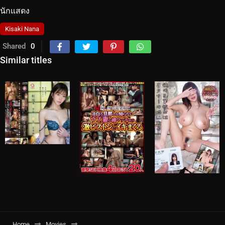
นักแสดง
Kisaki Nana
Shared
0
Similar titles
Home
Movies