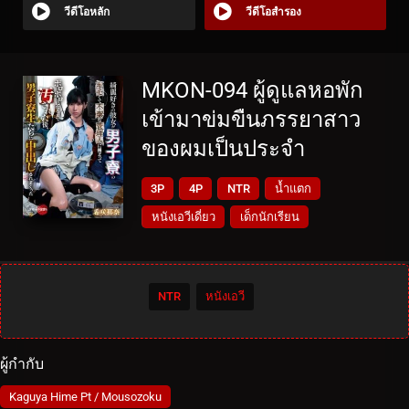
วีดีโอหลัก
วีดีโอสำรอง
MKON-094 ผู้ดูแลหอพัก
เข้ามาข่มขืนภรรยาสาว
ของผมเป็นประจำ
3P
4P
NTR
น้ำแตก
หนังเอวีเดี่ยว
เด็กนักเรียน
NTR
หนังเอวี
ผู้กำกับ
Kaguya Hime Pt / Mousozoku