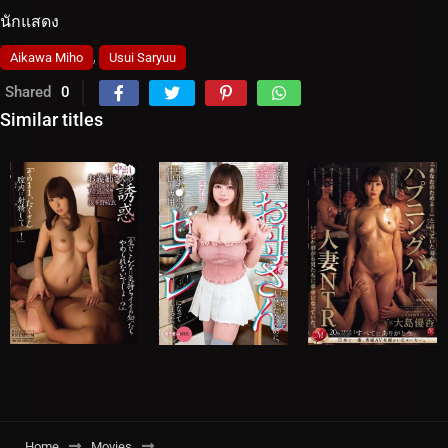
นักแสดง
,
Aikawa Miho
Usui Saryuu
Shared
0
Similar titles
Home
Movies