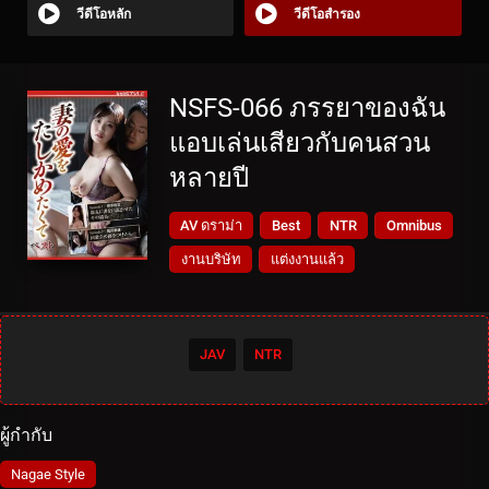
วีดีโอหลัก
วีดีโอสำรอง
NSFS-066 ภรรยาของฉัน
แอบเล่นเสียวกับคนสวน
หลายปี
AV ดราม่า
Best
NTR
Omnibus
งานบริษัท
แต่งงานแล้ว
JAV
NTR
ผู้กำกับ
Nagae Style