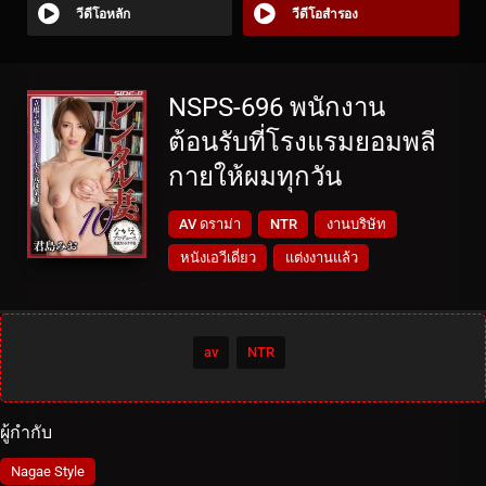
วีดีโอหลัก
วีดีโอสำรอง
NSPS-696 พนักงาน
ต้อนรับที่โรงแรมยอมพลี
กายให้ผมทุกวัน
AV ดราม่า
NTR
งานบริษัท
หนังเอวีเดี่ยว
แต่งงานแล้ว
av
NTR
ผู้กำกับ
Nagae Style