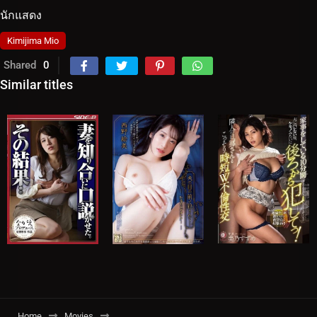
นักแสดง
Kimijima Mio
Shared
0
Similar titles
Home
Movies