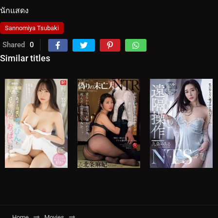
นักแสดง
Sannomiya Tsubaki
Shared
0
Similar titles
Home
Movies