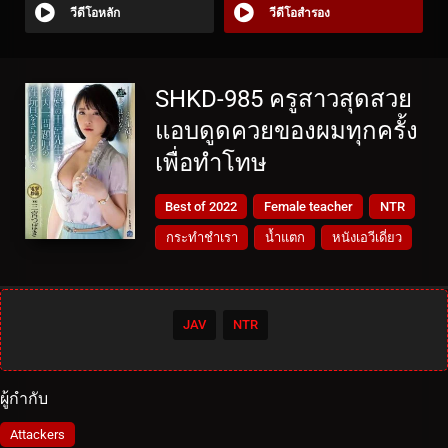
วีดีโอหลัก
วีดีโอสำรอง
SHKD-985 ครูสาวสุดสวย
แอบดูดควยของผมทุกครั้ง
เพื่อทำโทษ
Best of 2022
Female teacher
NTR
กระทำชำเรา
น้ำแตก
หนังเอวีเดี่ยว
JAV
NTR
ผู้กำกับ
Attackers